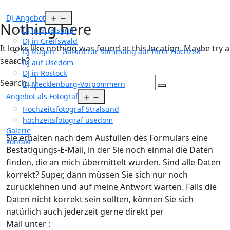
Open
DJ-Angebot
Nothing here
menu
DJ in Stralsund
DJ in Greifswald
It looks like nothing was found at this location. Maybe try a
DJ Rügen – Garant für Stimmung auf Ihrer Hochzeit
search?
DJ auf Usedom
DJ in Rostock
Search…
DJ Mecklenburg-Vorpommern
Open
Angebot als Fotograf
menu
Hochzeitsfotograf Stralsund
hochzeitsfotograf usedom
Galerie
Sie erhalten nach dem Ausfüllen des Formulars eine
kontakt
Bestätigungs-E-Mail, in der Sie noch einmal die Daten
finden, die an mich übermittelt wurden. Sind alle Daten
korrekt? Super, dann müssen Sie sich nur noch
zurücklehnen und auf meine Antwort warten. Falls die
Daten nicht korrekt sein sollten, können Sie sich
natürlich auch jederzeit gerne direkt per
Mail unter :